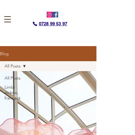
0728 99 53 97
Blog
All Posts
All Posts
Limbi
străine,
franceză