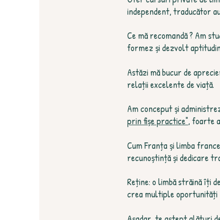
independent, traducător au
Ce mă recomandă ? Am studia
formez și dezvolt aptitudini
Astăzi mă bucur de aprecie
relații excelente de viață.
Am conceput și administrez
prin fișe practice"
, foarte 
Cum Franța și limba france
recunoștință și dedicare tr
Reține: o limbă străină îți 
crea multiple oportunități 
Așadar, te aștept alături d