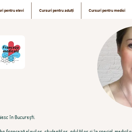
ri pentru elevi
Cursuri pentru adulți
Cursuri pentru medici
iesc în București.
ba franceză elevilor, studenților, adulților și în special medici