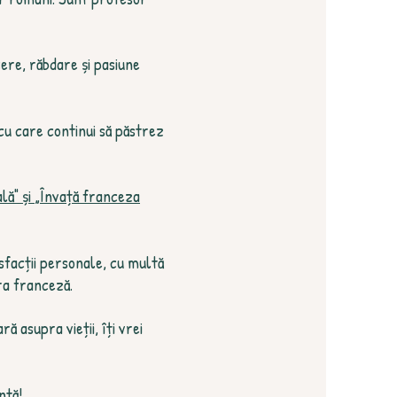
ere, răbdare și pasiune
u care continui să păstrez
lă" și
„Învață franceza
sfacții personale, cu multă
ra franceză.
ă asupra vieții, îți vrei
ntă!