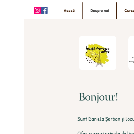
Acasă
Despre noi
Cursu
Bonjour!
Sunt Daniela Șerban și locu
Ofer cursuri private de lim