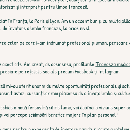
torizat și interpret pentru limba franceză.
t în Franța, la Paris și Lyon. Am un accent bun și cu multă plăc
 de învățare a limbii franceze, la orice nivel.
rea celor pe care i-am îndrumat profesional și uman, persoane c
 acest site. Am creat, de asemenea, profilurile
"Franceza medica
apreciate pe rețelele sociale precum Facebook și Instagram.
ză mi-au oferit enorm de multe oportunități profesionale și sati
ansmit astăzi cursanților mei plăcerea de a învăța limba și cultu
deschide o nouă fereastră către lume, vei dobîndi o viziune superioar
și vei percepe schimbări benefice majore în plan personal !
e mine pentru o experiență de învățare rapidă, plăcută și intelige