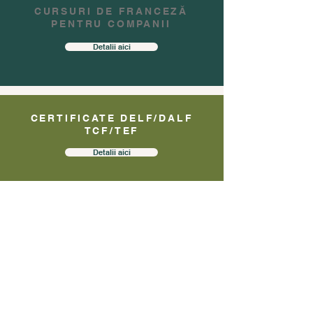
CURSURI DE FRANCEZĂ
PENTRU COMPANII
Detalii aici
CERTIFICATE DELF/DALF
TCF/TEF
Detalii aici