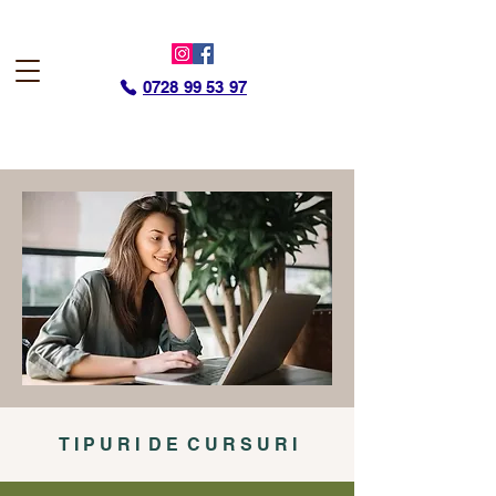
0728 99 53 97
T I P U R I D E C U R S U R I